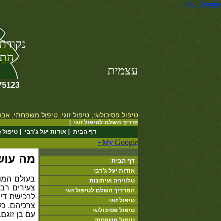
My Google+
נקודת מפנה
התפתחות אישי
עצמית
75123
טיפול פסיכולוגי, טיפול זוגי, טיפול משפחתי, אב
המדריך השלם לטיפול זוגי
|
דף הבית
|
אודות יעל ג'רבי
|
טיפול ז
מה עוש
דף הבית
אודות יעל ג'רבי
בעולם המוד
טלוויזיה ועיתונות
צעירים רב
המדריך השלם לטיפול זוגי
לרכישת דיר
טיפול זוגי
צרכיהם. כל
טיפול פסיכולוגי
עם בן זוגם
.
טיפול משפחתי