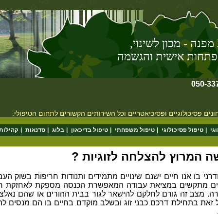
 -
מכון לשינוי,
ת והגשמה
050-33
חונים פסיכולוגיים ופסיכיאטריים וכל השירותים הקשורים לתחום הטיפולי.
וגי
|
טיפול פסיכולוגי
|
טיפול משפחתי
|
טיפול בדיכאון
|
בלוג
|
סדנאות
|
קהילות 
ה המרוץ להצלחה לזוגיות
?
רני בו אנו חיים ישנם שינויים מתמידים ותנודות חריפות בשוק העבו
ים מתקשים במציאת עבודה המאפשרת הכנסה מספקת לאחזקת חיי 
ה. מצב זה גורם לחלקם להישאר לגור בבית ההורים או שהם נאלצי
 זאת בתחילת דרכם כבני זוג ובשלב מוקדם בחיים בו הם מנסים להג