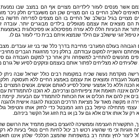
מם אשר מנסים לעזור לילדיהם מצויים אף הם במצב שבו נמנעת 
תאימים לשלב החיים בו הם מצויים שכן הם משעבדים חלק ניכר מז
ם מצויים בגיל ובשלב של החיים בו הם מצפים לפריחה חדשה בזוג
 הם מוצאים את עצמם מטופלים בילדים מבוגרים יותר. עובדה זו 
ור את הבעיות הללו ללא עזרה מפסיכולוג או פסיכולוגית באמצעות טיפ
 טיפול זוגי שישולב עם הילד שנמצא איתם בבית כדי לעזור גם לו
.
הגבוהה בעולם המערבי מחייבת בדרך כלל שני בני זוג עובדים. מצב ז
חתם והשנייה למקום עבודתם. בחלק ניכר מהזוגות הגברים מחויב
ים מהנשים להתחייב למשפחה ורק אחר כך למקום העבודה גם סיטוא
וג שלעיתים לא מצליחים לפתור אותם בעצמם ונזקקים לסיוע של גורם מק
עגל העבודה ומוצאים את עצמם באמצע החיים ללא תעסוקה. חלקם 
א הכנה וללא כל אמצעי שיוכל לסייע לאותם אנשים. אנשים המצויים
ם איננה תואמת את ציפיותיהם וצרכיהם, לא הוכנו להתמודדות עם ה
ים אין להם את הכלים או את הכוחות להתמודד עם הבעיות. קיימת אוי
רה זו מקשה מאוד על מציאת הדרכים הנכונות להגנה אישית ולהגנה 
צמי מתחילה טיפול בבן הזוג המובטל כדי לחזק אותו והטיפול גול
 רק על אותו אדם אלא גם על בן או בת הזוג ועל הקשר ביניהם
.
ך, התקשורת העצימה וממשיכה להעצים באופן מתמיד את הרושם שהצ
 וזוגיות וכי מי שהשיג רכוש רב יכול לחיות חיים נטולי בעיות לא רק
ל ליצור לחץ ומתח רב במשפחות שהמצב הכלכלי שלהן איננו תואם