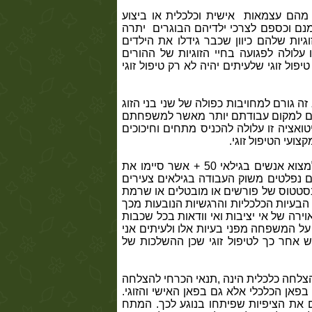
מהם עצמאות אישית וכלכלית או ביצוע
מנם וכספם לצרכי ילדיהם הבוגרים יתרה
יות שלהם כיוון שכבר גידלו את הילדים
עלולה לפגועה בחיי הזוגיות של ההורים
ול זוגי שלעיתים יהיה לא רק טיפול זוגי
ה גורם למחויבות כפולה של שני בני הזוג
ים למקום עבודתם יותר מאשר למשפחתם
ציה זו עלולה להכניס מתחים וחיכוכים
צועי הטיפול זוגי
.
מצב של פרישה מוקדמת נעשה שכיח במקומות רבים כולל ישראל שבה ניתן למצוא אנשים בגילאי 50 + אשר סיימו את
נפלטים משוק העבודה בגילאים צעירים
 בסטטוס של פורשים או מובטלים או שרמת
בעיות הכלכליות והרגשיות הנובעות מכך
רה של אי יציבות ואי וודאות בכל שכבות
על המשפחה מפני בעיות אלו ולעיתים אני
ש אחר כך לטיפול זוגי שכן ההשלכות של
לחה כלכלית הינה ,תנאי הכרחי להצלחה
 בפאן הכלכלי אלא גם בפאן האישי והזוגי.
 את הציפיות שפיתחו בנוגע לכך
.
המתח