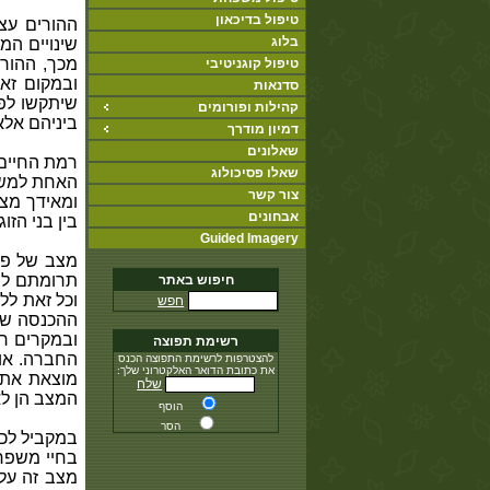
טיפול בדיכאון
ההורים עצ
בלוג
שינויים המ
מכך, ההורי
טיפול קוגניטיבי
ובמקום זאת
סדנאות
שיתקשו לפת
קהילות ופורומים
ביניהם אלא
דמיון מודרך
שאלונים
רמת החיים 
שאלו פסיכולוג
האחת למשפ
צור קשר
ומאידך מצפ
אבחונים
בין בני הז
Guided Imagery
תרומתם למ
חיפוש באתר
וכל זאת לל
חפש
ההכנסה שלה
ובמקרים רב
רשימת תפוצה
החברה. אוי
להצטרפות לרשימת התפוצה הכנס
את כתובת הדואר האלקטרוני שלך:
מוצאת את ע
שלח
המצב הן לא
הוסף
הסר
במקביל לכ
בחיי משפחה
מצב זה עלו